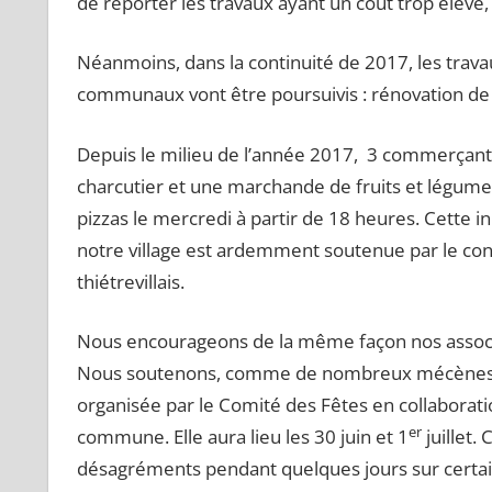
de reporter les travaux ayant un coût trop élevé,
Néanmoins, dans la continuité de 2017, les travau
communaux vont être poursuivis : rénovation de
Depuis le milieu de l’année 2017, 3 commerçants on
charcutier et une marchande de fruits et légumes,
pizzas le mercredi à partir de 18 heures. Cette i
notre village est ardemment soutenue par le cons
thiétrevillais.
Nous encourageons de la même façon nos associa
Nous soutenons, comme de nombreux mécènes et p
organisée par le Comité des Fêtes en collaboratio
er
commune. Elle aura lieu les 30 juin et 1
juillet.
désagréments pendant quelques jours sur certaine