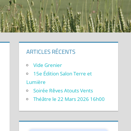
ARTICLES RÉCENTS
Vide Grenier
15e Édition Salon Terre et
Lumière
Soirée Rêves Atouts Vents
Théâtre le 22 Mars 2026 16h00