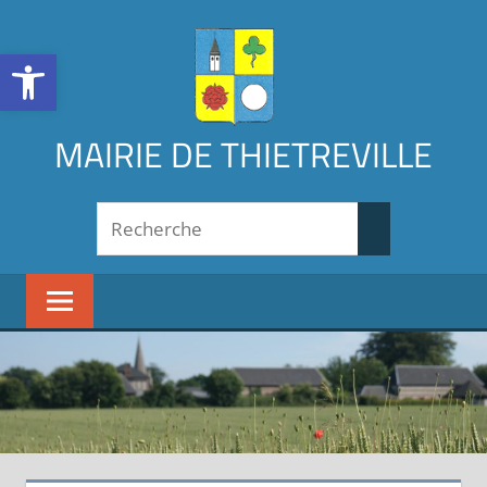
Aller
au
Ouvrir la barre d’outils
contenu
MAIRIE DE THIETREVILLE
Search
Recherche
for: