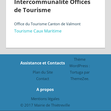
Intercommunalité Offices
de Tourisme
Office du Tourisme Canton de Valmont
Tourisme Caux Maritime
Thème
Assistance et Contacts
WordPress :
Plan du Site
Tortuga par
Contact
ThemeZee.
A propos
Mentions légales
© 2017 Mairie de Thiétreville