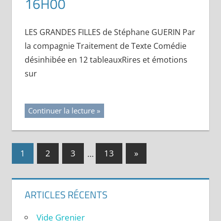
16H00
LES GRANDES FILLES de Stéphane GUERIN Par
la compagnie Traitement de Texte Comédie
désinhibée en 12 tableauxRires et émotions
sur
Continuer la lecture
1
2
3
…
13
Publications
»
Navigation
suivantes :
des
ARTICLES RÉCENTS
articles
Vide Grenier