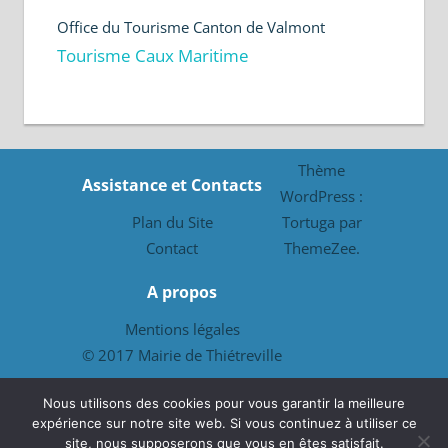
Office du Tourisme Canton de Valmont
Tourisme Caux Maritime
Thème
Assistance et Contacts
WordPress :
Plan du Site
Tortuga par
Contact
ThemeZee.
A propos
Mentions légales
© 2017 Mairie de Thiétreville
Offices de Tourisme
Nous utilisons des cookies pour vous garantir la meilleure
expérience sur notre site web. Si vous continuez à utiliser ce
Office Intercommunal de Tourisme de
site, nous supposerons que vous en êtes satisfait.