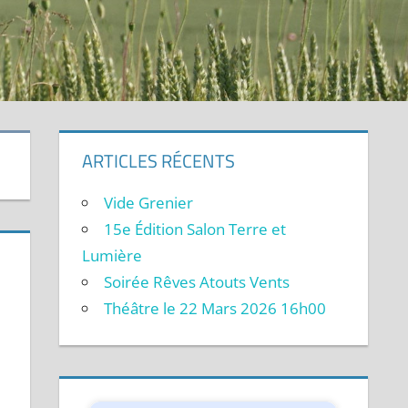
ARTICLES RÉCENTS
Vide Grenier
15e Édition Salon Terre et
Lumière
Soirée Rêves Atouts Vents
Théâtre le 22 Mars 2026 16h00