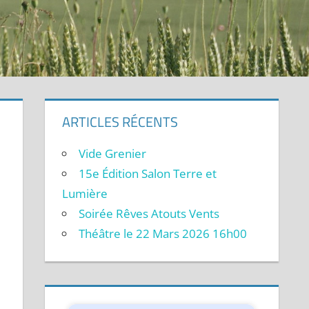
ARTICLES RÉCENTS
Vide Grenier
15e Édition Salon Terre et
Lumière
Soirée Rêves Atouts Vents
Théâtre le 22 Mars 2026 16h00