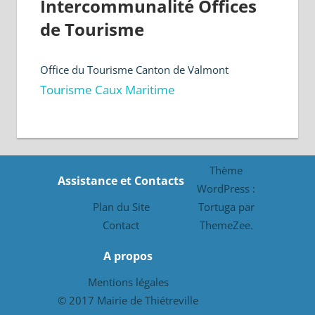
Intercommunalité Offices
de Tourisme
Office du Tourisme Canton de Valmont
Tourisme Caux Maritime
Thème
Assistance et Contacts
WordPress :
Plan du Site
Tortuga par
Contact
ThemeZee.
A propos
Mentions légales
© 2017 Mairie de Thiétreville