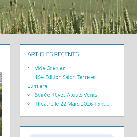
ARTICLES RÉCENTS
Vide Grenier
15e Édition Salon Terre et
Lumière
Soirée Rêves Atouts Vents
Théâtre le 22 Mars 2026 16h00