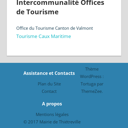
Intercommunalité Offices
de Tourisme
Office du Tourisme Canton de Valmont
Tourisme Caux Maritime
Thème
Assistance et Contacts
WordPress :
Plan du Site
Tortuga par
Contact
ThemeZee.
A propos
Mentions légales
© 2017 Mairie de Thiétreville