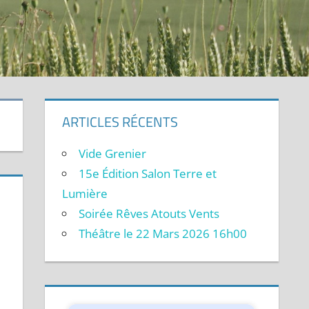
ARTICLES RÉCENTS
Vide Grenier
15e Édition Salon Terre et
Lumière
Soirée Rêves Atouts Vents
Théâtre le 22 Mars 2026 16h00