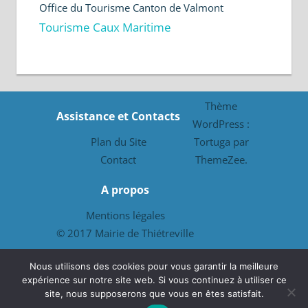
Office du Tourisme Canton de Valmont
Tourisme Caux Maritime
Thème
Assistance et Contacts
WordPress :
Plan du Site
Tortuga par
Contact
ThemeZee.
A propos
Mentions légales
© 2017 Mairie de Thiétreville
Offices de Tourisme
Nous utilisons des cookies pour vous garantir la meilleure
expérience sur notre site web. Si vous continuez à utiliser ce
Office Intercommunal de Tourisme de
site, nous supposerons que vous en êtes satisfait.
Fécamp