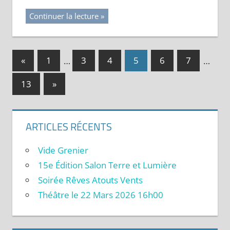
Continuer la lecture
«
Publications
1
…
3
4
5
6
7
…
Navigation
précédentes :
13
Publications
»
des
suivantes :
articles
ARTICLES RÉCENTS
Vide Grenier
15e Édition Salon Terre et Lumière
Soirée Rêves Atouts Vents
Théâtre le 22 Mars 2026 16h00