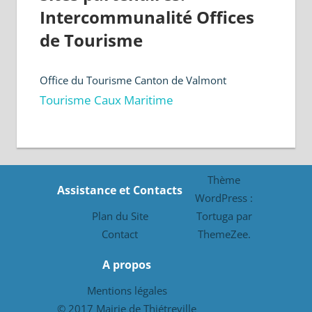
Intercommunalité Offices
de Tourisme
Office du Tourisme Canton de Valmont
Tourisme Caux Maritime
Thème
Assistance et Contacts
WordPress :
Plan du Site
Tortuga par
Contact
ThemeZee.
A propos
Mentions légales
© 2017 Mairie de Thiétreville